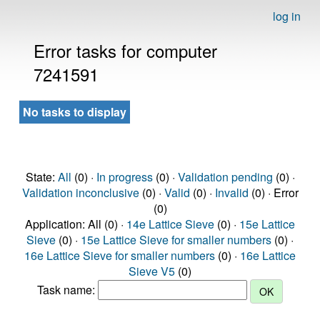
log in
Error tasks for computer
7241591
No tasks to display
State:
All
(0) ·
In progress
(0) ·
Validation pending
(0) ·
Validation inconclusive
(0) ·
Valid
(0) ·
Invalid
(0) · Error
(0)
Application: All (0) ·
14e Lattice Sieve
(0) ·
15e Lattice
Sieve
(0) ·
15e Lattice Sieve for smaller numbers
(0) ·
16e Lattice Sieve for smaller numbers
(0) ·
16e Lattice
Sieve V5
(0)
Task name: