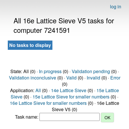
log in
All 16e Lattice Sieve V5 tasks for
computer 7241591
No tasks to display
State: All (0) ·
In progress
(0) ·
Validation pending
(0) ·
Validation inconclusive
(0) ·
Valid
(0) ·
Invalid
(0) ·
Error
(0)
Application:
All
(0) ·
14e Lattice Sieve
(0) ·
15e Lattice
Sieve
(0) ·
15e Lattice Sieve for smaller numbers
(0) ·
16e Lattice Sieve for smaller numbers
(0) · 16e Lattice
Sieve V5 (0)
Task name: