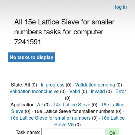
log in
All 15e Lattice Sieve for smaller
numbers tasks for computer
7241591
No tasks to display
State: All (0) ·
In progress
(0) ·
Validation pending
(0) ·
Validation inconclusive
(0) ·
Valid
(0) ·
Invalid
(0) ·
Error
(0)
Application:
All
(0) ·
14e Lattice Sieve
(0) ·
15e Lattice
Sieve
(0) · 15e Lattice Sieve for smaller numbers (0) ·
16e Lattice Sieve for smaller numbers
(0) ·
16e Lattice
Sieve V5
(0)
Task name: