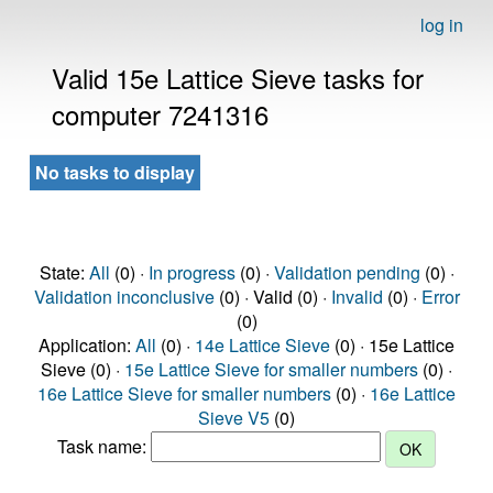
log in
Valid 15e Lattice Sieve tasks for
computer 7241316
No tasks to display
State:
All
(0) ·
In progress
(0) ·
Validation pending
(0) ·
Validation inconclusive
(0) · Valid (0) ·
Invalid
(0) ·
Error
(0)
Application:
All
(0) ·
14e Lattice Sieve
(0) · 15e Lattice
Sieve (0) ·
15e Lattice Sieve for smaller numbers
(0) ·
16e Lattice Sieve for smaller numbers
(0) ·
16e Lattice
Sieve V5
(0)
Task name: