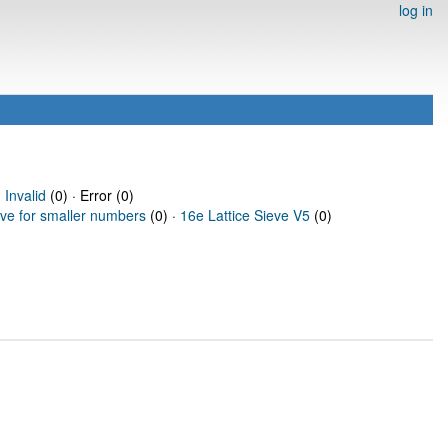
log in
·
Invalid
(0) · Error (0)
eve for smaller numbers
(0) ·
16e Lattice Sieve V5
(0)