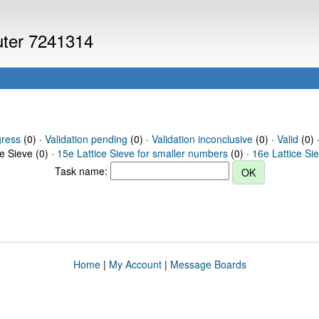
puter 7241314
gress
(0) ·
Validation pending
(0) ·
Validation inconclusive
(0) ·
Valid
(0) 
ce Sieve (0) ·
15e Lattice Sieve for smaller numbers
(0) ·
16e Lattice Si
Task name:
Home
|
My Account
|
Message Boards