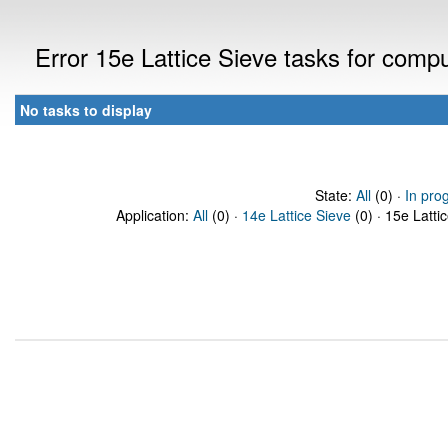
Error 15e Lattice Sieve tasks for com
No tasks to display
State:
All
(0) ·
In pro
Application:
All
(0) ·
14e Lattice Sieve
(0) · 15e Latti