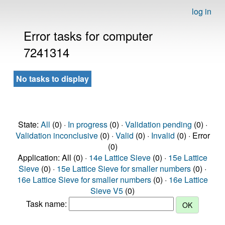
log in
Error tasks for computer
7241314
No tasks to display
State:
All
(0) ·
In progress
(0) ·
Validation pending
(0) ·
Validation inconclusive
(0) ·
Valid
(0) ·
Invalid
(0) · Error
(0)
Application: All (0) ·
14e Lattice Sieve
(0) ·
15e Lattice
Sieve
(0) ·
15e Lattice Sieve for smaller numbers
(0) ·
16e Lattice Sieve for smaller numbers
(0) ·
16e Lattice
Sieve V5
(0)
Task name: