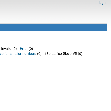
log in
 Invalid (0) ·
Error
(0)
eve for smaller numbers
(0) · 16e Lattice Sieve V5 (0)