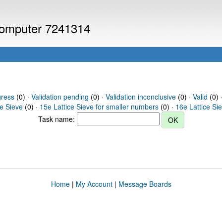
 computer 7241314
gress
(0) ·
Validation pending
(0) ·
Validation inconclusive
(0) ·
Valid
(0) ·
ce Sieve
(0) ·
15e Lattice Sieve for smaller numbers
(0) ·
16e Lattice Si
Task name:
Home
|
My Account
|
Message Boards