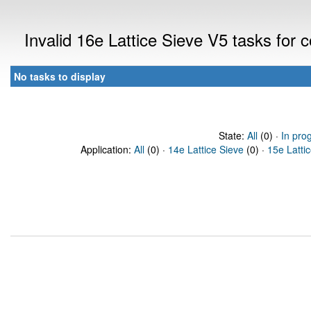
Invalid 16e Lattice Sieve V5 tasks for
No tasks to display
State:
All
(0) ·
In pro
Application:
All
(0) ·
14e Lattice Sieve
(0) ·
15e Latti