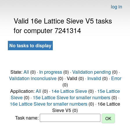
log in
Valid 16e Lattice Sieve V5 tasks
for computer 7241314
No tasks to display
State:
All
(0) ·
In progress
(0) ·
Validation pending
(0) ·
Validation inconclusive
(0) · Valid (0) ·
Invalid
(0) ·
Error
(0)
Application:
All
(0) ·
14e Lattice Sieve
(0) ·
15e Lattice
Sieve
(0) ·
15e Lattice Sieve for smaller numbers
(0) ·
16e Lattice Sieve for smaller numbers
(0) · 16e Lattice
Sieve V5 (0)
Task name: