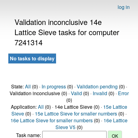
log in
Validation inconclusive 14e
Lattice Sieve tasks for computer
7241314
No tasks to display
State:
All
(0) ·
In progress
(0) ·
Validation pending
(0) ·
Validation inconclusive (0) ·
Valid
(0) ·
Invalid
(0) ·
Error
(0)
Application:
All
(0) · 14e Lattice Sieve (0) ·
15e Lattice
Sieve
(0) ·
15e Lattice Sieve for smaller numbers
(0) ·
16e Lattice Sieve for smaller numbers
(0) ·
16e Lattice
Sieve V5
(0)
Task name: