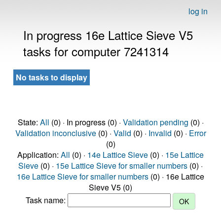
log in
In progress 16e Lattice Sieve V5
tasks for computer 7241314
No tasks to display
State:
All
(0) · In progress (0) ·
Validation pending
(0) ·
Validation inconclusive
(0) ·
Valid
(0) ·
Invalid
(0) ·
Error
(0)
Application:
All
(0) ·
14e Lattice Sieve
(0) ·
15e Lattice
Sieve
(0) ·
15e Lattice Sieve for smaller numbers
(0) ·
16e Lattice Sieve for smaller numbers
(0) · 16e Lattice
Sieve V5 (0)
Task name: