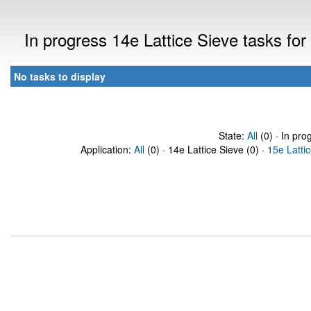
In progress 14e Lattice Sieve tasks f
No tasks to display
State:
All
(0) · In pro
Application:
All
(0) · 14e Lattice Sieve (0) ·
15e Latti