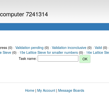
or computer 7241314
gress (0) ·
Validation pending
(0) ·
Validation inconclusive
(0) ·
Valid
(0) 
ce Sieve
(0) ·
15e Lattice Sieve for smaller numbers
(0) ·
16e Lattice Si
Task name:
Home
|
My Account
|
Message Boards