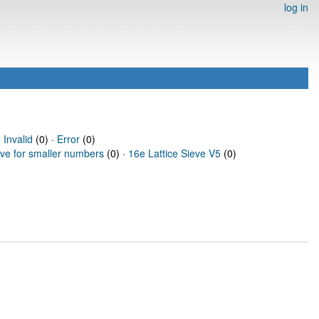
log in
·
Invalid
(0) ·
Error
(0)
eve for smaller numbers
(0) ·
16e Lattice Sieve V5
(0)