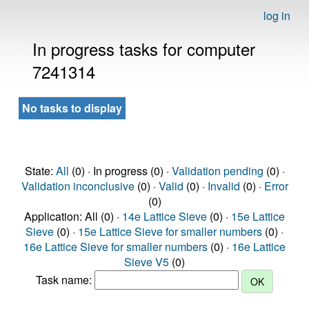
log in
In progress tasks for computer
7241314
No tasks to display
State:
All
(0) · In progress (0) ·
Validation pending
(0) ·
Validation inconclusive
(0) ·
Valid
(0) ·
Invalid
(0) ·
Error
(0)
Application: All (0) ·
14e Lattice Sieve
(0) ·
15e Lattice
Sieve
(0) ·
15e Lattice Sieve for smaller numbers
(0) ·
16e Lattice Sieve for smaller numbers
(0) ·
16e Lattice
Sieve V5
(0)
Task name: