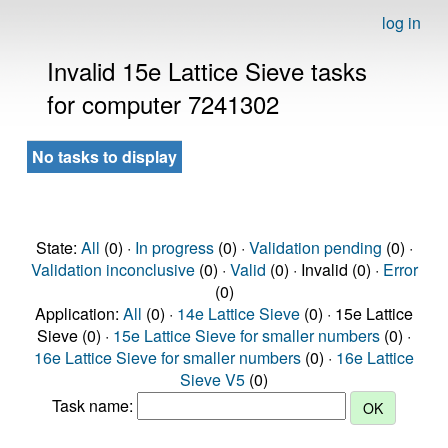
log in
Invalid 15e Lattice Sieve tasks
for computer 7241302
No tasks to display
State:
All
(0) ·
In progress
(0) ·
Validation pending
(0) ·
Validation inconclusive
(0) ·
Valid
(0) · Invalid (0) ·
Error
(0)
Application:
All
(0) ·
14e Lattice Sieve
(0) · 15e Lattice
Sieve (0) ·
15e Lattice Sieve for smaller numbers
(0) ·
16e Lattice Sieve for smaller numbers
(0) ·
16e Lattice
Sieve V5
(0)
Task name: