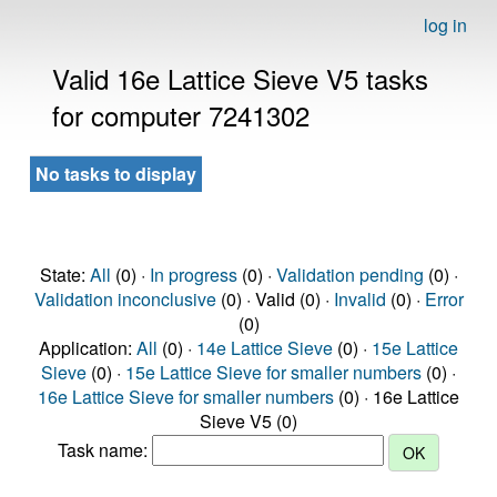
log in
Valid 16e Lattice Sieve V5 tasks
for computer 7241302
No tasks to display
State:
All
(0) ·
In progress
(0) ·
Validation pending
(0) ·
Validation inconclusive
(0) · Valid (0) ·
Invalid
(0) ·
Error
(0)
Application:
All
(0) ·
14e Lattice Sieve
(0) ·
15e Lattice
Sieve
(0) ·
15e Lattice Sieve for smaller numbers
(0) ·
16e Lattice Sieve for smaller numbers
(0) · 16e Lattice
Sieve V5 (0)
Task name: