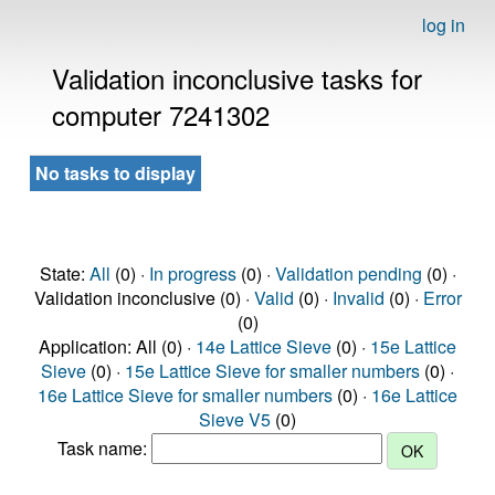
log in
Validation inconclusive tasks for
computer 7241302
No tasks to display
State:
All
(0) ·
In progress
(0) ·
Validation pending
(0) ·
Validation inconclusive (0) ·
Valid
(0) ·
Invalid
(0) ·
Error
(0)
Application: All (0) ·
14e Lattice Sieve
(0) ·
15e Lattice
Sieve
(0) ·
15e Lattice Sieve for smaller numbers
(0) ·
16e Lattice Sieve for smaller numbers
(0) ·
16e Lattice
Sieve V5
(0)
Task name: