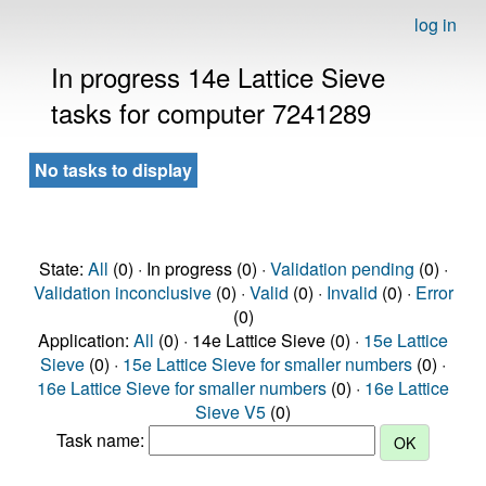
log in
In progress 14e Lattice Sieve
tasks for computer 7241289
No tasks to display
State:
All
(0) · In progress (0) ·
Validation pending
(0) ·
Validation inconclusive
(0) ·
Valid
(0) ·
Invalid
(0) ·
Error
(0)
Application:
All
(0) · 14e Lattice Sieve (0) ·
15e Lattice
Sieve
(0) ·
15e Lattice Sieve for smaller numbers
(0) ·
16e Lattice Sieve for smaller numbers
(0) ·
16e Lattice
Sieve V5
(0)
Task name: