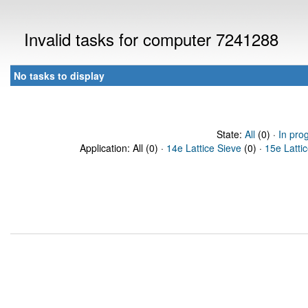
Invalid tasks for computer 7241288
No tasks to display
State:
All
(0) ·
In pro
Application: All (0) ·
14e Lattice Sieve
(0) ·
15e Latti