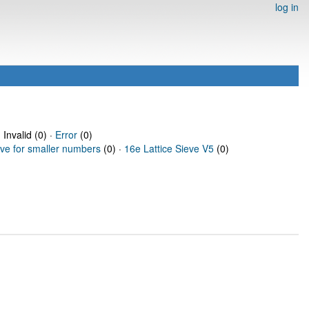
log in
 Invalid (0) ·
Error
(0)
eve for smaller numbers
(0) ·
16e Lattice Sieve V5
(0)