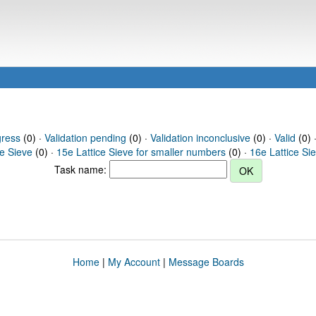
gress
(0) ·
Validation pending
(0) ·
Validation inconclusive
(0) ·
Valid
(0) ·
ce Sieve
(0) ·
15e Lattice Sieve for smaller numbers
(0) ·
16e Lattice Si
Task name:
Home
|
My Account
|
Message Boards