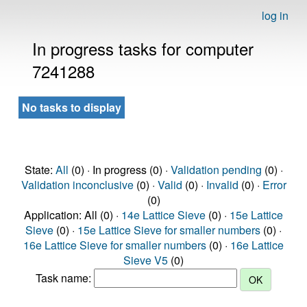
log in
In progress tasks for computer
7241288
No tasks to display
State:
All
(0) · In progress (0) ·
Validation pending
(0) ·
Validation inconclusive
(0) ·
Valid
(0) ·
Invalid
(0) ·
Error
(0)
Application: All (0) ·
14e Lattice Sieve
(0) ·
15e Lattice
Sieve
(0) ·
15e Lattice Sieve for smaller numbers
(0) ·
16e Lattice Sieve for smaller numbers
(0) ·
16e Lattice
Sieve V5
(0)
Task name: