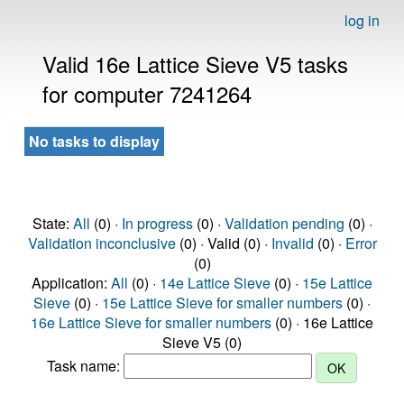
log in
Valid 16e Lattice Sieve V5 tasks
for computer 7241264
No tasks to display
State:
All
(0) ·
In progress
(0) ·
Validation pending
(0) ·
Validation inconclusive
(0) · Valid (0) ·
Invalid
(0) ·
Error
(0)
Application:
All
(0) ·
14e Lattice Sieve
(0) ·
15e Lattice
Sieve
(0) ·
15e Lattice Sieve for smaller numbers
(0) ·
16e Lattice Sieve for smaller numbers
(0) · 16e Lattice
Sieve V5 (0)
Task name: