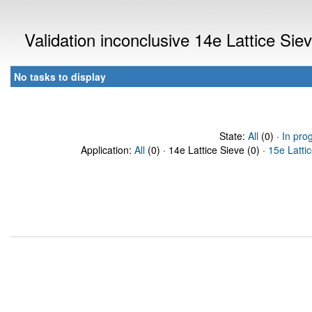
Validation inconclusive 14e Lattice Si
No tasks to display
State:
All
(0) ·
In pro
Application:
All
(0) · 14e Lattice Sieve (0) ·
15e Latti