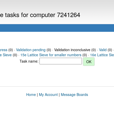
eve tasks for computer 7241264
gress
(0) ·
Validation pending
(0) · Validation inconclusive (0) ·
Valid
(0) 
ce Sieve
(0) ·
15e Lattice Sieve for smaller numbers
(0) ·
16e Lattice Si
Task name:
Home
|
My Account
|
Message Boards