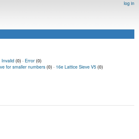
log in
·
Invalid
(0) ·
Error
(0)
eve for smaller numbers
(0) ·
16e Lattice Sieve V5
(0)