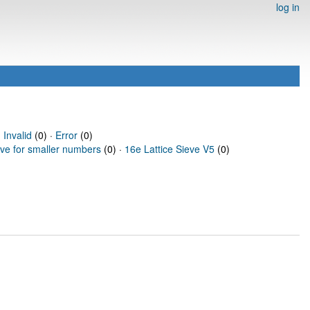
log in
·
Invalid
(0) ·
Error
(0)
eve for smaller numbers
(0) ·
16e Lattice Sieve V5
(0)