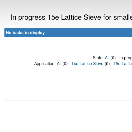
In progress 15e Lattice Sieve for sma
No tasks to display
State:
All
(0) · In pro
Application:
All
(0) ·
14e Lattice Sieve
(0) ·
15e Latti