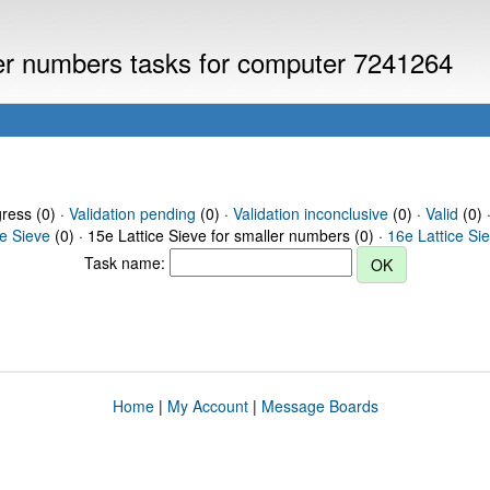
ller numbers tasks for computer 7241264
gress (0) ·
Validation pending
(0) ·
Validation inconclusive
(0) ·
Valid
(0) 
ce Sieve
(0) · 15e Lattice Sieve for smaller numbers (0) ·
16e Lattice Si
Task name:
Home
|
My Account
|
Message Boards