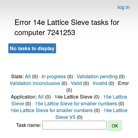
log in
Error 14e Lattice Sieve tasks for
computer 7241253
No tasks to display
State:
All
(0) ·
In progress
(0) ·
Validation pending
(0) ·
Validation inconclusive
(0) ·
Valid
(0) ·
Invalid
(0) · Error
(0)
Application:
All
(0) · 14e Lattice Sieve (0) ·
15e Lattice
Sieve
(0) ·
15e Lattice Sieve for smaller numbers
(0) ·
16e Lattice Sieve for smaller numbers
(0) ·
16e Lattice
Sieve V5
(0)
Task name: