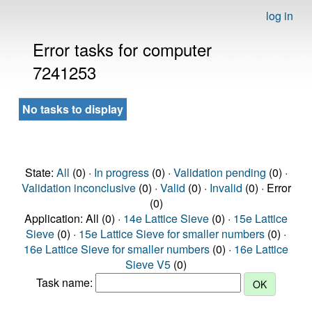
log in
Error tasks for computer
7241253
No tasks to display
State:
All
(0) ·
In progress
(0) ·
Validation pending
(0) ·
Validation inconclusive
(0) ·
Valid
(0) ·
Invalid
(0) · Error
(0)
Application: All (0) ·
14e Lattice Sieve
(0) ·
15e Lattice
Sieve
(0) ·
15e Lattice Sieve for smaller numbers
(0) ·
16e Lattice Sieve for smaller numbers
(0) ·
16e Lattice
Sieve V5
(0)
Task name: