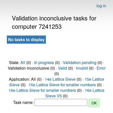
log in
Validation inconclusive tasks for
computer 7241253
No tasks to display
State:
All
(0) ·
In progress
(0) ·
Validation pending
(0) ·
Validation inconclusive (0) ·
Valid
(0) ·
Invalid
(0) ·
Error
(0)
Application: All (0) ·
14e Lattice Sieve
(0) ·
15e Lattice
Sieve
(0) ·
15e Lattice Sieve for smaller numbers
(0) ·
16e Lattice Sieve for smaller numbers
(0) ·
16e Lattice
Sieve V5
(0)
Task name: