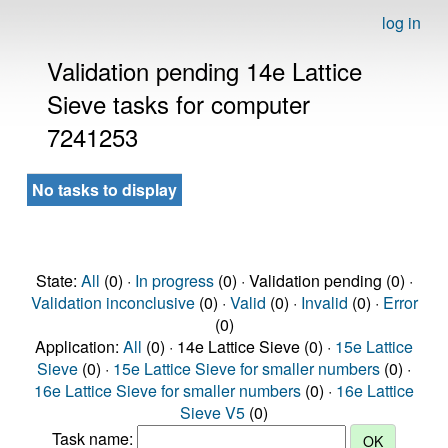
log in
Validation pending 14e Lattice
Sieve tasks for computer
7241253
No tasks to display
State:
All
(0) ·
In progress
(0) · Validation pending (0) ·
Validation inconclusive
(0) ·
Valid
(0) ·
Invalid
(0) ·
Error
(0)
Application:
All
(0) · 14e Lattice Sieve (0) ·
15e Lattice
Sieve
(0) ·
15e Lattice Sieve for smaller numbers
(0) ·
16e Lattice Sieve for smaller numbers
(0) ·
16e Lattice
Sieve V5
(0)
Task name: