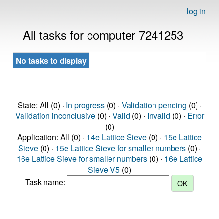
log in
All tasks for computer 7241253
No tasks to display
State: All (0) ·
In progress
(0) ·
Validation pending
(0) ·
Validation inconclusive
(0) ·
Valid
(0) ·
Invalid
(0) ·
Error
(0)
Application: All (0) ·
14e Lattice Sieve
(0) ·
15e Lattice
Sieve
(0) ·
15e Lattice Sieve for smaller numbers
(0) ·
16e Lattice Sieve for smaller numbers
(0) ·
16e Lattice
Sieve V5
(0)
Task name: