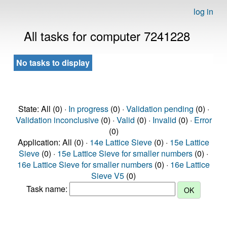
log in
All tasks for computer 7241228
No tasks to display
State: All (0) ·
In progress
(0) ·
Validation pending
(0) ·
Validation inconclusive
(0) ·
Valid
(0) ·
Invalid
(0) ·
Error
(0)
Application: All (0) ·
14e Lattice Sieve
(0) ·
15e Lattice
Sieve
(0) ·
15e Lattice Sieve for smaller numbers
(0) ·
16e Lattice Sieve for smaller numbers
(0) ·
16e Lattice
Sieve V5
(0)
Task name: