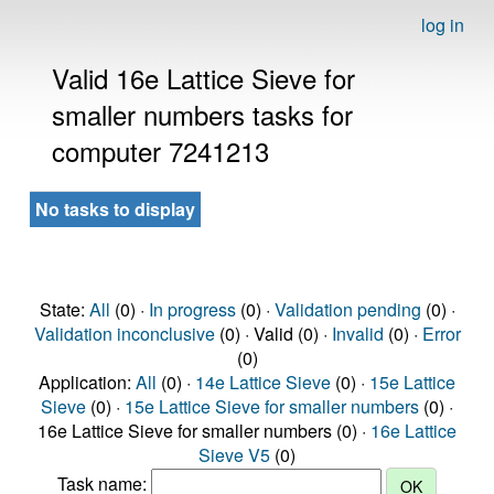
log in
Valid 16e Lattice Sieve for
smaller numbers tasks for
computer 7241213
No tasks to display
State:
All
(0) ·
In progress
(0) ·
Validation pending
(0) ·
Validation inconclusive
(0) · Valid (0) ·
Invalid
(0) ·
Error
(0)
Application:
All
(0) ·
14e Lattice Sieve
(0) ·
15e Lattice
Sieve
(0) ·
15e Lattice Sieve for smaller numbers
(0) ·
16e Lattice Sieve for smaller numbers (0) ·
16e Lattice
Sieve V5
(0)
Task name: