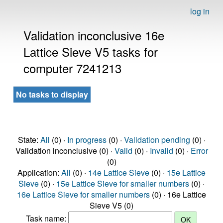
log in
Validation inconclusive 16e
Lattice Sieve V5 tasks for
computer 7241213
No tasks to display
State:
All
(0) ·
In progress
(0) ·
Validation pending
(0) ·
Validation inconclusive (0) ·
Valid
(0) ·
Invalid
(0) ·
Error
(0)
Application:
All
(0) ·
14e Lattice Sieve
(0) ·
15e Lattice
Sieve
(0) ·
15e Lattice Sieve for smaller numbers
(0) ·
16e Lattice Sieve for smaller numbers
(0) · 16e Lattice
Sieve V5 (0)
Task name: