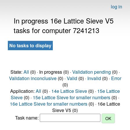
log in
In progress 16e Lattice Sieve V5
tasks for computer 7241213
No tasks to display
State:
All
(0) · In progress (0) ·
Validation pending
(0) ·
Validation inconclusive
(0) ·
Valid
(0) ·
Invalid
(0) ·
Error
(0)
Application:
All
(0) ·
14e Lattice Sieve
(0) ·
15e Lattice
Sieve
(0) ·
15e Lattice Sieve for smaller numbers
(0) ·
16e Lattice Sieve for smaller numbers
(0) · 16e Lattice
Sieve V5 (0)
Task name: