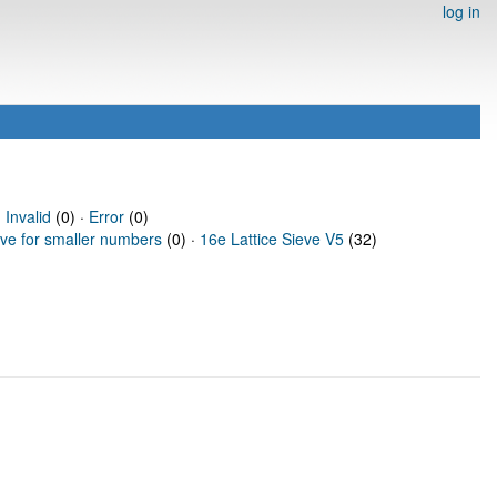
log in
·
Invalid
(0) ·
Error
(0)
eve for smaller numbers
(0) ·
16e Lattice Sieve V5
(32)