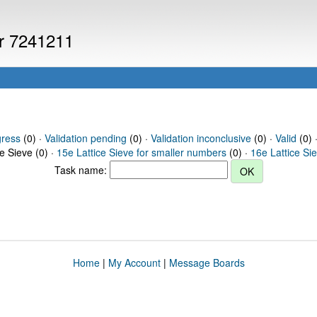
er 7241211
gress
(0) ·
Validation pending
(0) ·
Validation inconclusive
(0) ·
Valid
(0) 
ce Sieve (0) ·
15e Lattice Sieve for smaller numbers
(0) ·
16e Lattice Si
Task name:
Home
|
My Account
|
Message Boards