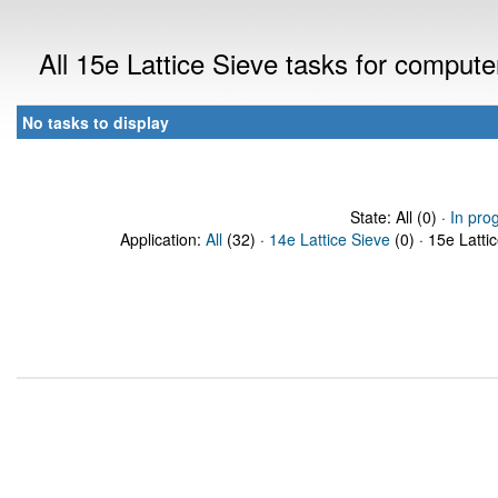
All 15e Lattice Sieve tasks for comput
No tasks to display
State: All (0) ·
In pro
Application:
All
(32) ·
14e Lattice Sieve
(0) · 15e Latti