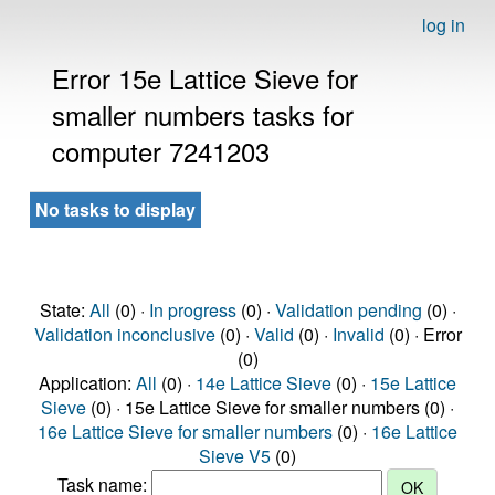
log in
Error 15e Lattice Sieve for
smaller numbers tasks for
computer 7241203
No tasks to display
State:
All
(0) ·
In progress
(0) ·
Validation pending
(0) ·
Validation inconclusive
(0) ·
Valid
(0) ·
Invalid
(0) · Error
(0)
Application:
All
(0) ·
14e Lattice Sieve
(0) ·
15e Lattice
Sieve
(0) · 15e Lattice Sieve for smaller numbers (0) ·
16e Lattice Sieve for smaller numbers
(0) ·
16e Lattice
Sieve V5
(0)
Task name: