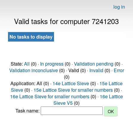
log in
Valid tasks for computer 7241203
No tasks to display
State:
All
(0) ·
In progress
(0) ·
Validation pending
(0) ·
Validation inconclusive
(0) · Valid (0) ·
Invalid
(0) ·
Error
(0)
Application: All (0) ·
14e Lattice Sieve
(0) ·
15e Lattice
Sieve
(0) ·
15e Lattice Sieve for smaller numbers
(0) ·
16e Lattice Sieve for smaller numbers
(0) ·
16e Lattice
Sieve V5
(0)
Task name: