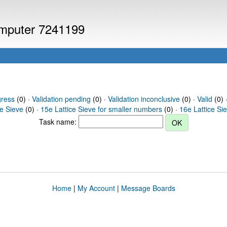
computer 7241199
gress
(0) ·
Validation pending
(0) ·
Validation inconclusive
(0) ·
Valid
(0) 
ce Sieve
(0) ·
15e Lattice Sieve for smaller numbers
(0) ·
16e Lattice Si
Task name:
Home
|
My Account
|
Message Boards