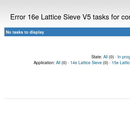
Error 16e Lattice Sieve V5 tasks for 
No tasks to display
State:
All
(0) ·
In pro
Application:
All
(0) ·
14e Lattice Sieve
(0) ·
15e Latti