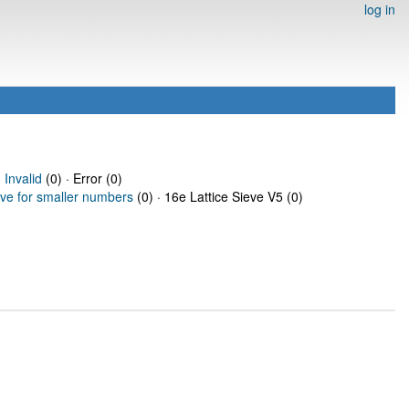
log in
·
Invalid
(0) · Error (0)
eve for smaller numbers
(0) · 16e Lattice Sieve V5 (0)