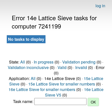
log in
Error 14e Lattice Sieve tasks for
computer 7241199
No tasks to display
State:
All
(0) ·
In progress
(0) ·
Validation pending
(0) ·
Validation inconclusive
(0) ·
Valid
(0) ·
Invalid
(0) · Error
(0)
Application:
All
(0) · 14e Lattice Sieve (0) ·
15e Lattice
Sieve
(0) ·
15e Lattice Sieve for smaller numbers
(0) ·
16e Lattice Sieve for smaller numbers
(0) ·
16e Lattice
Sieve V5
(0)
Task name: