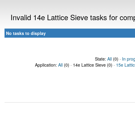
Invalid 14e Lattice Sieve tasks for co
No tasks to display
State:
All
(0) ·
In pro
Application:
All
(0) · 14e Lattice Sieve (0) ·
15e Latti