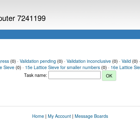
mputer 7241199
gress
(0) ·
Validation pending
(0) ·
Validation inconclusive
(0) ·
Valid
(0) ·
ce Sieve
(0) ·
15e Lattice Sieve for smaller numbers
(0) ·
16e Lattice Si
Task name:
Home
|
My Account
|
Message Boards