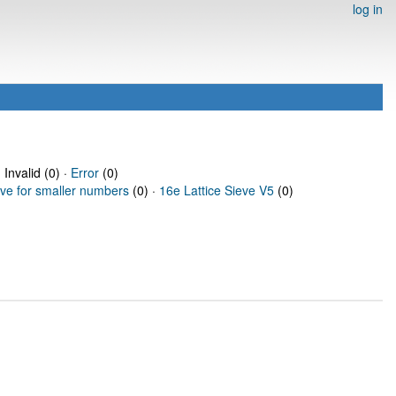
log in
 Invalid (0) ·
Error
(0)
eve for smaller numbers
(0) ·
16e Lattice Sieve V5
(0)