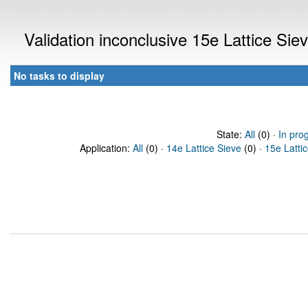
Validation inconclusive 15e Lattice Si
No tasks to display
State:
All
(0) ·
In pro
Application:
All
(0) ·
14e Lattice Sieve
(0) ·
15e Latti