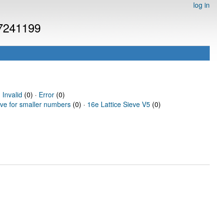
log in
 7241199
·
Invalid
(0) ·
Error
(0)
eve for smaller numbers
(0) ·
16e Lattice Sieve V5
(0)