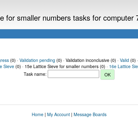
eve for smaller numbers tasks for computer
gress
(0) ·
Validation pending
(0) · Validation inconclusive (0) ·
Valid
(0) 
ce Sieve
(0) · 15e Lattice Sieve for smaller numbers (0) ·
16e Lattice Si
Task name:
Home
|
My Account
|
Message Boards