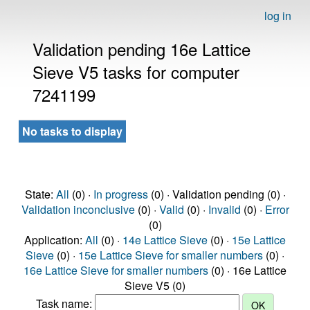
log in
Validation pending 16e Lattice
Sieve V5 tasks for computer
7241199
No tasks to display
State:
All
(0) ·
In progress
(0) · Validation pending (0) ·
Validation inconclusive
(0) ·
Valid
(0) ·
Invalid
(0) ·
Error
(0)
Application:
All
(0) ·
14e Lattice Sieve
(0) ·
15e Lattice
Sieve
(0) ·
15e Lattice Sieve for smaller numbers
(0) ·
16e Lattice Sieve for smaller numbers
(0) · 16e Lattice
Sieve V5 (0)
Task name: