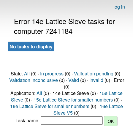
log in
Error 14e Lattice Sieve tasks for
computer 7241184
No tasks to display
State:
All
(0) ·
In progress
(0) ·
Validation pending
(0) ·
Validation inconclusive
(0) ·
Valid
(0) ·
Invalid
(0) · Error
(0)
Application:
All
(0) · 14e Lattice Sieve (0) ·
15e Lattice
Sieve
(0) ·
15e Lattice Sieve for smaller numbers
(0) ·
16e Lattice Sieve for smaller numbers
(0) ·
16e Lattice
Sieve V5
(0)
Task name: