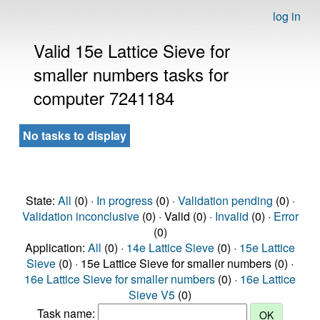
log in
Valid 15e Lattice Sieve for
smaller numbers tasks for
computer 7241184
No tasks to display
State:
All
(0) ·
In progress
(0) ·
Validation pending
(0) ·
Validation inconclusive
(0) · Valid (0) ·
Invalid
(0) ·
Error
(0)
Application:
All
(0) ·
14e Lattice Sieve
(0) ·
15e Lattice
Sieve
(0) · 15e Lattice Sieve for smaller numbers (0) ·
16e Lattice Sieve for smaller numbers
(0) ·
16e Lattice
Sieve V5
(0)
Task name: