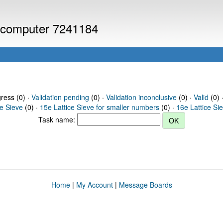
or computer 7241184
gress (0) ·
Validation pending
(0) ·
Validation inconclusive
(0) ·
Valid
(0) 
ce Sieve
(0) ·
15e Lattice Sieve for smaller numbers
(0) ·
16e Lattice Si
Task name:
Home
|
My Account
|
Message Boards