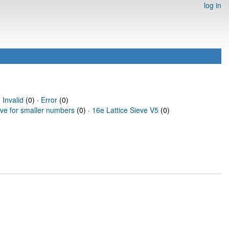
log in
·
Invalid
(0) ·
Error
(0)
eve for smaller numbers
(0) ·
16e Lattice Sieve V5
(0)