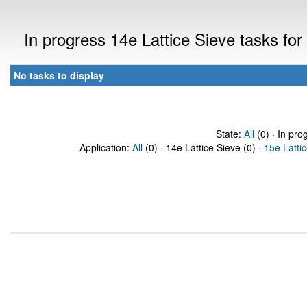
In progress 14e Lattice Sieve tasks f
No tasks to display
State:
All
(0) · In pro
Application:
All
(0) · 14e Lattice Sieve (0) ·
15e Latti