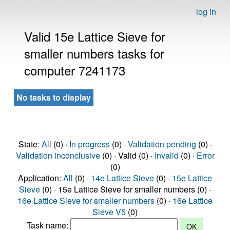
log in
Valid 15e Lattice Sieve for
smaller numbers tasks for
computer 7241173
No tasks to display
State:
All
(0) ·
In progress
(0) ·
Validation pending
(0) ·
Validation inconclusive
(0) · Valid (0) ·
Invalid
(0) ·
Error
(0)
Application:
All
(0) ·
14e Lattice Sieve
(0) ·
15e Lattice
Sieve
(0) · 15e Lattice Sieve for smaller numbers (0) ·
16e Lattice Sieve for smaller numbers
(0) ·
16e Lattice
Sieve V5
(0)
Task name: