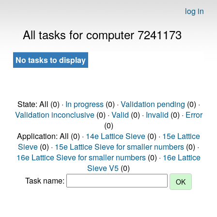
log in
All tasks for computer 7241173
No tasks to display
State: All (0) ·
In progress
(0) ·
Validation pending
(0) ·
Validation inconclusive
(0) ·
Valid
(0) ·
Invalid
(0) ·
Error
(0)
Application: All (0) ·
14e Lattice Sieve
(0) ·
15e Lattice
Sieve
(0) ·
15e Lattice Sieve for smaller numbers
(0) ·
16e Lattice Sieve for smaller numbers
(0) ·
16e Lattice
Sieve V5
(0)
Task name: