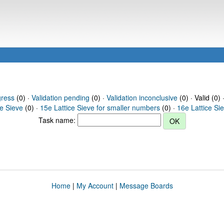
gress
(0) ·
Validation pending
(0) ·
Validation inconclusive
(0) · Valid (0) 
ce Sieve
(0) ·
15e Lattice Sieve for smaller numbers
(0) ·
16e Lattice Si
Task name:
Home
|
My Account
|
Message Boards