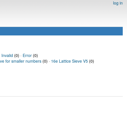
log in
·
Invalid
(0) ·
Error
(0)
eve for smaller numbers
(0) ·
16e Lattice Sieve V5
(0)