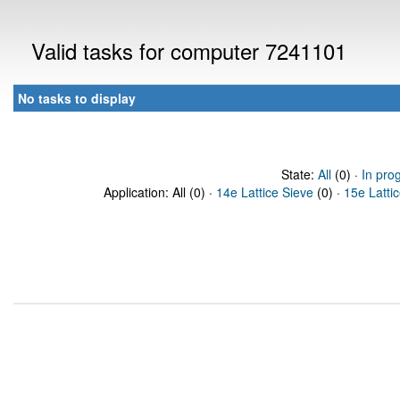
Valid tasks for computer 7241101
No tasks to display
State:
All
(0) ·
In pro
Application: All (0) ·
14e Lattice Sieve
(0) ·
15e Latti