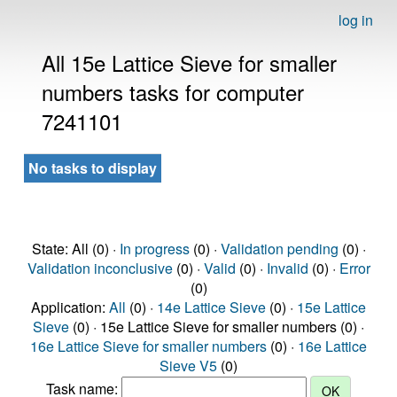
log in
All 15e Lattice Sieve for smaller
numbers tasks for computer
7241101
No tasks to display
State: All (0) ·
In progress
(0) ·
Validation pending
(0) ·
Validation inconclusive
(0) ·
Valid
(0) ·
Invalid
(0) ·
Error
(0)
Application:
All
(0) ·
14e Lattice Sieve
(0) ·
15e Lattice
Sieve
(0) · 15e Lattice Sieve for smaller numbers (0) ·
16e Lattice Sieve for smaller numbers
(0) ·
16e Lattice
Sieve V5
(0)
Task name: