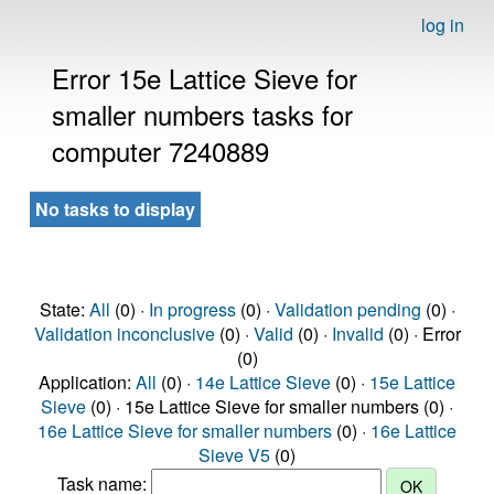
log in
Error 15e Lattice Sieve for
smaller numbers tasks for
computer 7240889
No tasks to display
State:
All
(0) ·
In progress
(0) ·
Validation pending
(0) ·
Validation inconclusive
(0) ·
Valid
(0) ·
Invalid
(0) · Error
(0)
Application:
All
(0) ·
14e Lattice Sieve
(0) ·
15e Lattice
Sieve
(0) · 15e Lattice Sieve for smaller numbers (0) ·
16e Lattice Sieve for smaller numbers
(0) ·
16e Lattice
Sieve V5
(0)
Task name: