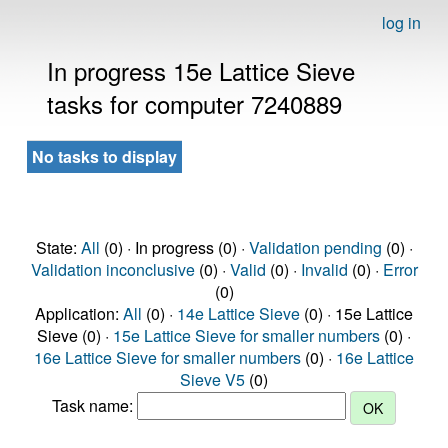
log in
In progress 15e Lattice Sieve
tasks for computer 7240889
No tasks to display
State:
All
(0) · In progress (0) ·
Validation pending
(0) ·
Validation inconclusive
(0) ·
Valid
(0) ·
Invalid
(0) ·
Error
(0)
Application:
All
(0) ·
14e Lattice Sieve
(0) · 15e Lattice
Sieve (0) ·
15e Lattice Sieve for smaller numbers
(0) ·
16e Lattice Sieve for smaller numbers
(0) ·
16e Lattice
Sieve V5
(0)
Task name: