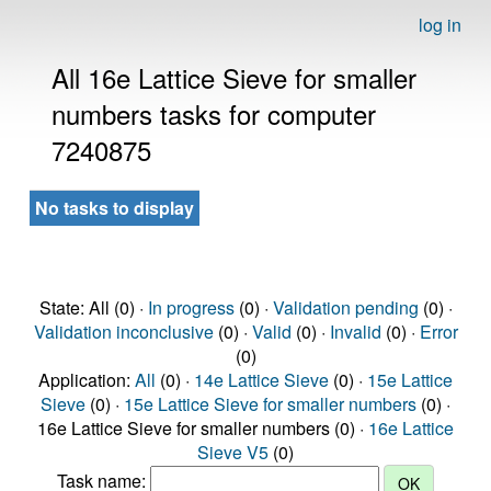
log in
All 16e Lattice Sieve for smaller
numbers tasks for computer
7240875
No tasks to display
State: All (0) ·
In progress
(0) ·
Validation pending
(0) ·
Validation inconclusive
(0) ·
Valid
(0) ·
Invalid
(0) ·
Error
(0)
Application:
All
(0) ·
14e Lattice Sieve
(0) ·
15e Lattice
Sieve
(0) ·
15e Lattice Sieve for smaller numbers
(0) ·
16e Lattice Sieve for smaller numbers (0) ·
16e Lattice
Sieve V5
(0)
Task name: