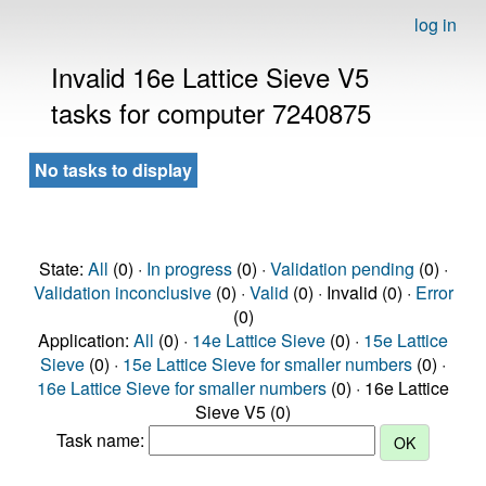
log in
Invalid 16e Lattice Sieve V5
tasks for computer 7240875
No tasks to display
State:
All
(0) ·
In progress
(0) ·
Validation pending
(0) ·
Validation inconclusive
(0) ·
Valid
(0) · Invalid (0) ·
Error
(0)
Application:
All
(0) ·
14e Lattice Sieve
(0) ·
15e Lattice
Sieve
(0) ·
15e Lattice Sieve for smaller numbers
(0) ·
16e Lattice Sieve for smaller numbers
(0) · 16e Lattice
Sieve V5 (0)
Task name: