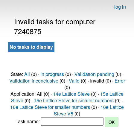
log in
Invalid tasks for computer
7240875
No tasks to display
State:
All
(0) ·
In progress
(0) ·
Validation pending
(0) ·
Validation inconclusive
(0) ·
Valid
(0) · Invalid (0) ·
Error
(0)
Application: All (0) ·
14e Lattice Sieve
(0) ·
15e Lattice
Sieve
(0) ·
15e Lattice Sieve for smaller numbers
(0) ·
16e Lattice Sieve for smaller numbers
(0) ·
16e Lattice
Sieve V5
(0)
Task name: